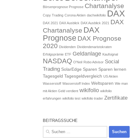
Chartanalyse
Börsenprognose Prognose
DAX
Copy Trading
Corona Aktien
dachwikifolio
DAX
DAX 2021
DAX Ausblick
DAX Ausblick 2021
DAX
Chartanalyse
Prognose
DAX Prognose
2020
Dividenden
Dividendenaristokraten
Geldanlage
Erfolgsprämie
ETF
Kaufsignal
NASDAQ
Social
O'Neil
Robo Advisor
Trading
SolarEdge
Sparen
Sparen lernen
Tagesgeld
Tagesgeldvergleich
US Aktien
Weltsparen
Wasserstoff
Wasserstoff Index
Wie man
wikifolio
mit Aktien Geld verdient
wikifolio
Zertifikate
erfahrungen
wikifolio test
wikifolio trader
BEITRAGSSUCHE
Suchen
nach: