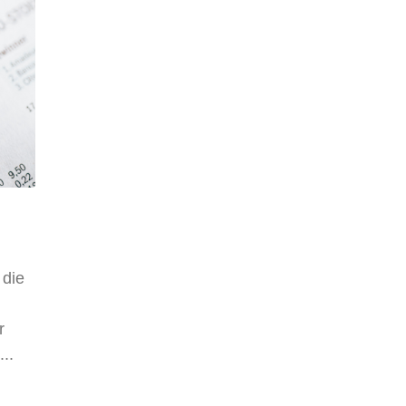
 die
r
..