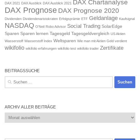
DAX Chartanalyse
DAX 2021
DAX Ausblick
DAX Ausblick 2021
DAX Prognose
DAX Prognose 2020
Geldanlage
Dividenden
Dividendenaristokraten
Erfolgsprämie
ETF
Kaufsignal
NASDAQ
Social Trading
SolarEdge
O'Neil
Robo Advisor
Sparen
Sparen lernen
Tagesgeld
Tagesgeldvergleich
US Aktien
Weltsparen
Wasserstoff
Wasserstoff Index
Wie man mit Aktien Geld verdient
wikifolio
Zertifikate
wikifolio erfahrungen
wikifolio test
wikifolio trader
BEITRAGSSUCHE
Suchen
nach:
ARCHIV ALLER BEITRÄGE
Archiv
aller
Beiträge