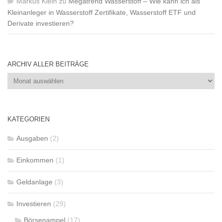
Markus Klein
zu
Megatrend Wasserstoff – Wie kann ich als
Kleinanleger in Wasserstoff Zertifikate, Wasserstoff ETF und
Derivate investieren?
ARCHIV ALLER BEITRÄGE
Archiv
aller
Beiträge
KATEGORIEN
Ausgaben
(2)
Einkommen
(1)
Geldanlage
(3)
Investieren
(29)
Börsenampel
(17)