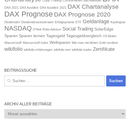
Copy Trading
Corona Aktien
dachwikifolio
DAX Chartanalyse
DAX 2021
DAX Ausblick
DAX Ausblick 2021
DAX Prognose
DAX Prognose 2020
Geldanlage
Dividenden
Dividendenaristokraten
Erfolgsprämie
ETF
Kaufsignal
NASDAQ
Social Trading
SolarEdge
O'Neil
Robo Advisor
Sparen
Sparen lernen
Tagesgeld
Tagesgeldvergleich
US Aktien
Weltsparen
Wasserstoff
Wasserstoff Index
Wie man mit Aktien Geld verdient
wikifolio
Zertifikate
wikifolio erfahrungen
wikifolio test
wikifolio trader
BEITRAGSSUCHE
Suchen
nach:
ARCHIV ALLER BEITRÄGE
Archiv
aller
Beiträge