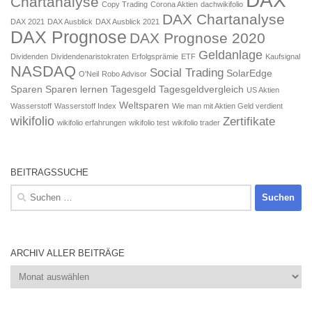
DAX
Chartanalyse
Copy Trading
Corona Aktien
dachwikifolio
DAX Chartanalyse
DAX 2021
DAX Ausblick
DAX Ausblick 2021
DAX Prognose
DAX Prognose 2020
Geldanlage
Dividenden
Dividendenaristokraten
Erfolgsprämie
ETF
Kaufsignal
NASDAQ
Social Trading
SolarEdge
O'Neil
Robo Advisor
Sparen
Sparen lernen
Tagesgeld
Tagesgeldvergleich
US Aktien
Weltsparen
Wasserstoff
Wasserstoff Index
Wie man mit Aktien Geld verdient
wikifolio
Zertifikate
wikifolio erfahrungen
wikifolio test
wikifolio trader
BEITRAGSSUCHE
Suchen
nach:
ARCHIV ALLER BEITRÄGE
Archiv
aller
Beiträge