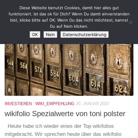
Diese Website benutzt Cookies, damit hier alles gut
Zum Inhalt springen
funktioniert. Ist das ok für Dich? Wenn Du damit einverstanden
bist, klicke bitte auf OK. Wenn Du das nicht möchtest, kannst
SCHLAGWÖRTER:
SOCIAL TRADING
Du auf Nein klicken.
OK
Nein
Datenschutzerklärung
INVESTIEREN
/
WIKI_EMPFEHLUNG
20. JANUAR 2020
wikifolio Spezialwerte von toni polster
Heute habe ich wieder eines der Top wikifolios
mitgebracht. Wir sprechen heute über das wikifolio