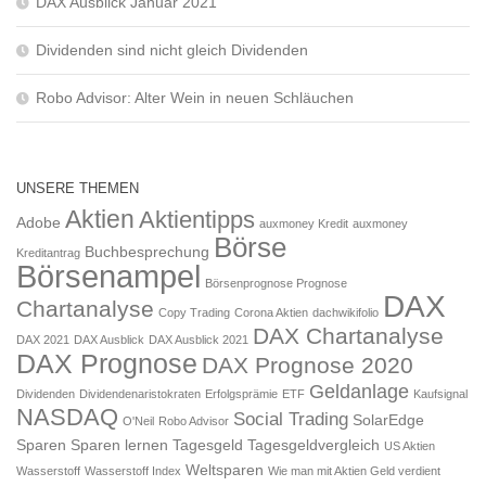
DAX Ausblick Januar 2021
Dividenden sind nicht gleich Dividenden
Robo Advisor: Alter Wein in neuen Schläuchen
UNSERE THEMEN
Aktien
Aktientipps
Adobe
auxmoney Kredit
auxmoney
Börse
Buchbesprechung
Kreditantrag
Börsenampel
Börsenprognose Prognose
DAX
Chartanalyse
Copy Trading
Corona Aktien
dachwikifolio
DAX Chartanalyse
DAX 2021
DAX Ausblick
DAX Ausblick 2021
DAX Prognose
DAX Prognose 2020
Geldanlage
Dividenden
Dividendenaristokraten
Erfolgsprämie
ETF
Kaufsignal
NASDAQ
Social Trading
SolarEdge
O'Neil
Robo Advisor
Sparen
Sparen lernen
Tagesgeld
Tagesgeldvergleich
US Aktien
Weltsparen
Wasserstoff
Wasserstoff Index
Wie man mit Aktien Geld verdient