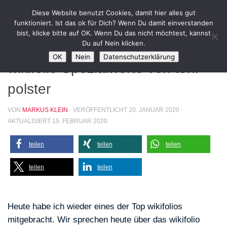
Diese Website benutzt Cookies, damit hier alles gut
Zum Inhalt springen
funktioniert. Ist das ok für Dich? Wenn Du damit einverstanden
bist, klicke bitte auf OK. Wenn Du das nicht möchtest, kannst
INVESTIEREN
/
WIKI_EMPFEHLUNG
Du auf Nein klicken.
OK
Nein
Datenschutzerklärung
wikifolio Spezialwerte von toni
polster
VON
MARKUS KLEIN
· VERÖFFENTLICHT
20. JANUAR 2020
·
AKTUALISIERT
15. FEBRUAR 2020
teilen
teilen
teilen
teilen
teilen
Heute habe ich wieder eines der Top wikifolios
mitgebracht. Wir sprechen heute über das wikifolio