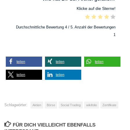
Klicke auf die Sterne!
Durchschnittliche Bewertung
4
/ 5. Anzahl der Bewertungen
1
teilen
teilen
teilen
teilen
teilen
Schlagwörter:
Aktien
Börse
Social Trading
wikifolio
Zertifikate
FÜR DICH VIELLEICHT EBENFALLS