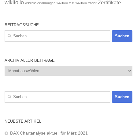
wikifolio
Zertifikate
wikifolio erfahrungen
wikifolio test
wikifolio trader
BEITRAGSSUCHE
Suchen
nach:
ARCHIV ALLER BEITRÄGE
Archiv
aller
Beiträge
Suchen
nach:
NEUESTE ARTIKEL
DAX Chartanalyse aktuell für März 2021