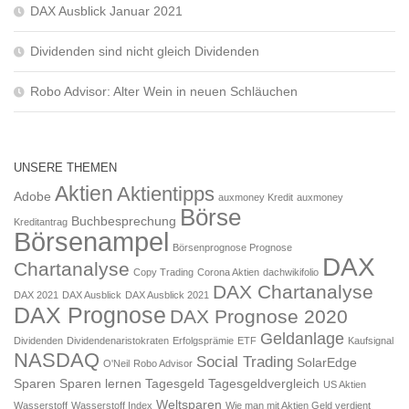
DAX Ausblick Januar 2021
Dividenden sind nicht gleich Dividenden
Robo Advisor: Alter Wein in neuen Schläuchen
UNSERE THEMEN
Aktien
Aktientipps
Adobe
auxmoney Kredit
auxmoney
Börse
Buchbesprechung
Kreditantrag
Börsenampel
Börsenprognose Prognose
DAX
Chartanalyse
Copy Trading
Corona Aktien
dachwikifolio
DAX Chartanalyse
DAX 2021
DAX Ausblick
DAX Ausblick 2021
DAX Prognose
DAX Prognose 2020
Geldanlage
Dividenden
Dividendenaristokraten
Erfolgsprämie
ETF
Kaufsignal
NASDAQ
Social Trading
SolarEdge
O'Neil
Robo Advisor
Sparen
Sparen lernen
Tagesgeld
Tagesgeldvergleich
US Aktien
Weltsparen
Wasserstoff
Wasserstoff Index
Wie man mit Aktien Geld verdient