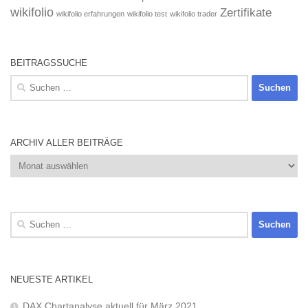
wikifolio
Zertifikate
wikifolio erfahrungen
wikifolio test
wikifolio trader
BEITRAGSSUCHE
Suchen
nach:
ARCHIV ALLER BEITRÄGE
Archiv
aller
Beiträge
Suchen
nach:
NEUESTE ARTIKEL
DAX Chartanalyse aktuell für März 2021