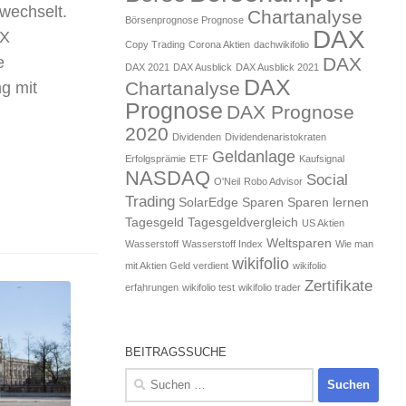
wechselt.
Chartanalyse
Börsenprognose Prognose
DAX
AX
Copy Trading
Corona Aktien
dachwikifolio
DAX
e
DAX 2021
DAX Ausblick
DAX Ausblick 2021
DAX
Chartanalyse
g mit
Prognose
DAX Prognose
2020
Dividenden
Dividendenaristokraten
Geldanlage
Erfolgsprämie
ETF
Kaufsignal
NASDAQ
Social
O'Neil
Robo Advisor
Trading
SolarEdge
Sparen
Sparen lernen
Tagesgeld
Tagesgeldvergleich
US Aktien
Weltsparen
Wasserstoff
Wasserstoff Index
Wie man
wikifolio
mit Aktien Geld verdient
wikifolio
Zertifikate
erfahrungen
wikifolio test
wikifolio trader
BEITRAGSSUCHE
Suchen
nach: