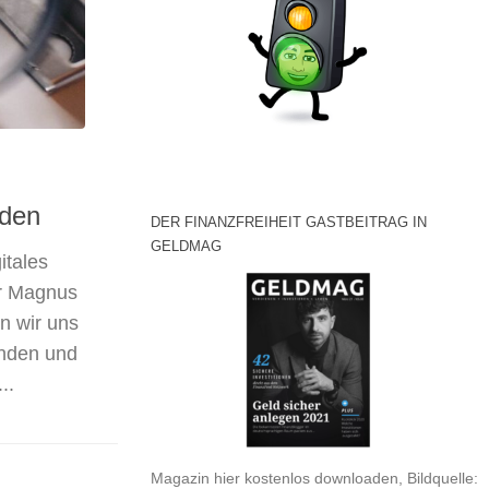
nden
DER FINANZFREIHEIT GASTBEITRAG IN
GELDMAG
itales
or Magnus
en wir uns
enden und
..
Magazin hier kostenlos downloaden, Bildquelle: