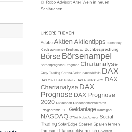
Robo Advisor: Alter Wein in neuen
Schläuchen
UNSERE THEMEN
Aktien
Aktientipps
Adobe
auxmoney
Buchbesprechung
Kredit
auxmoney Kreditantrag
Börsenampel
Börse
Chartanalyse
Börsenprognose Prognose
DAX
Copy Trading
Corona Aktien
dachwikifolio
DAX
DAX 2021
DAX Ausblick
DAX Ausblick 2021
DAX
Chartanalyse
Prognose
DAX Prognose
2020
Dividenden
Dividendenaristokraten
Geldanlage
Erfolgsprämie
ETF
Kaufsignal
NASDAQ
Social
O'Neil
Robo Advisor
Trading
SolarEdge
Sparen
Sparen lernen
Tagesgeld
Tagesgeldvergleich
US Aktien