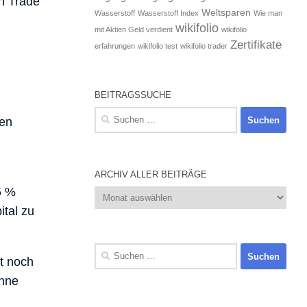
n Trade
Weltsparen
Wasserstoff
Wasserstoff Index
Wie man
wikifolio
mit Aktien Geld verdient
wikifolio
Zertifikate
erfahrungen
wikifolio test
wikifolio trader
BEITRAGSSUCHE
Suchen
nen
nach:
ARCHIV ALLER BEITRÄGE
5 %
Archiv
aller
tal zu
Beiträge
Suchen
kt noch
nach:
ohne