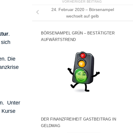
VORHERIGER BEITRAG
24. Februar 2020 – Börsenampel
wechselt auf gelb
BÖRSENAMPEL GRÜN – BESTÄTIGTER
ktur
.
AUFWÄRTSTREND
 sich
en. Die
anzkrise
en. Unter
e Kurse
DER FINANZFREIHEIT GASTBEITRAG IN
GELDMAG