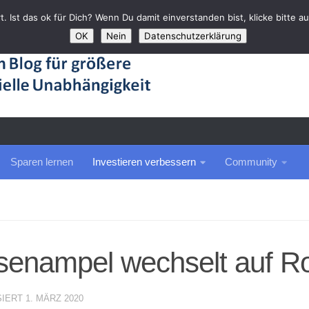
rt. Ist das ok für Dich? Wenn Du damit einverstanden bist, klicke bitte 
OK
Nein
Datenschutzerklärung
Sparen lernen
Investieren verbessern
Community
senampel wechselt auf R
SIERT
1. MÄRZ 2020