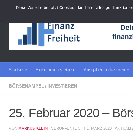
Diese Website benutzt Cookies, damit hier alles gut funktionie
Zum Inhalt springen
Startseite
Einkommen steigern
Ausgaben reduzieren
BÖRSENAMPEL
/
INVESTIEREN
25. Februar 2020 – Bör
VON
MARKUS KLEIN
· VERÖFFENTLICHT
1. MÄRZ 2020
· AKTUALI