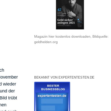
Magazin hier kostenlos downloaden, Bildquelle:
geldhelden.org
ich
 November
BEKANNT VON EXPERTENTESTEN.DE
d wieder
rund der
ild trübt
chen