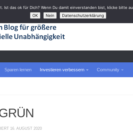
rt. Ist das ok für Dich? Wenn Du damit einverstanden bist, klicke bitte 
OK
Nein
Datenschutzerklärung
Sparen lernen
Investieren verbessern
Community
n GRÜN
SIERT
16. AUGUST 2020