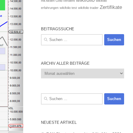
mit Aktien Geld verdient
wikifolio
Zertifikate
erfahrungen
wikifolio test
wikifolio trader
BEITRAGSSUCHE
Suchen
nach:
ARCHIV ALLER BEITRÄGE
Archiv
aller
Beiträge
Suchen
nach:
NEUESTE ARTIKEL