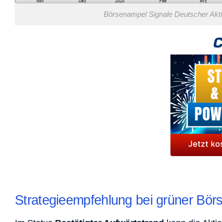
Börsenampel Signale Deutscher Aktie
Strategieempfehlung bei grüner Bö