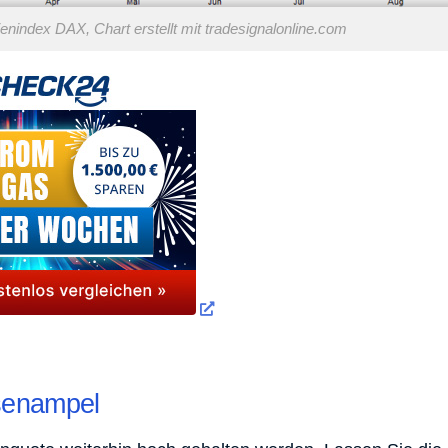
nindex DAX, Chart erstellt mit tradesignalonline.com
rsenampel