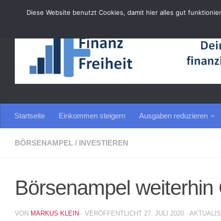
Diese Website benutzt Cookies, damit hier alles gut funktionie
Zum Inhalt springen
Startseite
Einkommen steigern
Ausgaben reduzieren
BÖRSENAMPEL
/
INVESTIEREN
Börsenampel weiterhi
VON
MARKUS KLEIN
· VERÖFFENTLICHT
27. JULI 2020
· AKTUALI