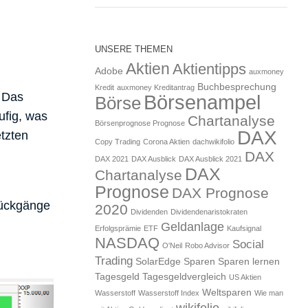
UNSERE THEMEN
Aktien
Aktientipps
Adobe
auxmoney
Buchbesprechung
Kredit
auxmoney Kreditantrag
. Das
Börsenampel
Börse
ufig, was
Chartanalyse
Börsenprognose Prognose
DAX
etzten
Copy Trading
Corona Aktien
dachwikifolio
DAX
DAX 2021
DAX Ausblick
DAX Ausblick 2021
DAX
Chartanalyse
Prognose
DAX Prognose
rückgänge
2020
Dividenden
Dividendenaristokraten
Geldanlage
Erfolgsprämie
ETF
Kaufsignal
NASDAQ
Social
O'Neil
Robo Advisor
Trading
SolarEdge
Sparen
Sparen lernen
Tagesgeld
Tagesgeldvergleich
US Aktien
Weltsparen
Wasserstoff
Wasserstoff Index
Wie man
wikifolio